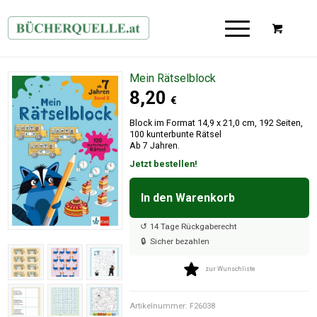
Mein Rätselblock
8,20
€
Block im Format 14,9 x 21,0 cm, 192 Seiten,
100 kunterbunte Rätsel
Ab 7 Jahren.
Jetzt bestellen!
In den Warenkorb

↺
14 Tage Rückgaberecht
🔒
Sicher bezahlen
zur Wunschliste
Artikelnummer:
F26038