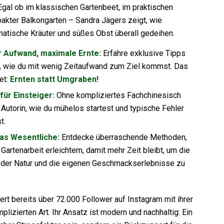
gal ob im klassischen Gartenbeet, im praktischen
akter Balkongarten – Sandra Jägers zeigt, wie
atische Kräuter und süßes Obst überall gedeihen.
r Aufwand, maximale Ernte:
Erfahre exklusive Tipps
s, wie du mit wenig Zeitaufwand zum Ziel kommst. Das
et:
Ernten statt Umgraben!
für Einsteiger:
Ohne kompliziertes Fachchinesisch
e Autorin, wie du mühelos startest und typische Fehler
t.
das Wesentliche:
Entdecke überraschende Methoden,
e Gartenarbeit erleichtern, damit mehr Zeit bleibt, um die
 der Natur und die eigenen Geschmackserlebnisse zu
rt bereits über 72.000 Follower auf Instagram mit ihrer
lizierten Art. Ihr Ansatz ist modern und nachhaltig: Ein