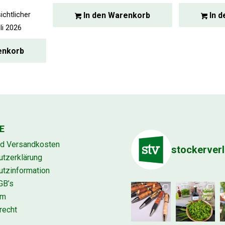
In den Warenkorb
In d
ichtlicher
li 2026
enkorb
E
nd Versandkosten
stockerver
utzerklärung
tzinformation
GB’s
um
recht