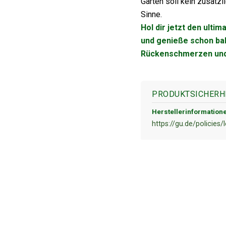
Garten soll kein zusätzl
Sinne.
Hol dir jetzt den ulti
und genieße schon bal
Rückenschmerzen und
PRODUKTSICHERH
Herstellerinformation
https://gu.de/policies/