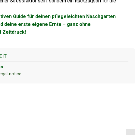
icher Stressfaktor sein, sondern ein Rückzugsort für die
mativen Guide für deinen pflegeleichten Naschgarten
d deine erste eigene Ernte – ganz ohne
 Zeitdruck!
EIT
en
legal-notice