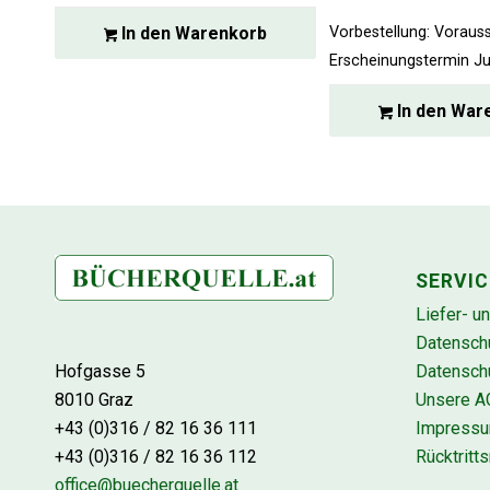
In den Warenkorb
Vorbestellung:
Vorauss
Erscheinungstermin Ju
In den War
SERVIC
Liefer- u
Datensch
Datenschu
Hofgasse 5
Unsere A
8010 Graz
Impress
+43 (0)316 / 82 16 36 111
Rücktritts
+43 (0)316 / 82 16 36 112
office@buecherquelle.at