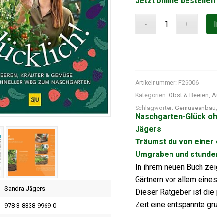
Jetzt online bestellen
Artikelnummer:
F26006
Kategorien:
Obst & Beeren
,
A
Schlagwörter:
Gemüseanbau
Naschgarten-Glück oh
Jägers
Träumst du von einer 
Umgraben und stunde
In ihrem neuen Buch zei
Gärtnern vor allem eine
Sandra Jägers
Dieser Ratgeber ist die 
Zeit eine entspannte gr
978-3-8338-9969-0