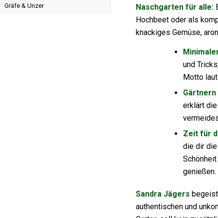
Gräfe & Unzer
Naschgarten für alle:
E
Hochbeet oder als komp
knackiges Gemüse, arom
Minimale
und Trick
Motto laut
Gärtnern 
erklärt di
vermeides
Zeit für 
die dir di
Schönheit
genießen.
Sandra Jägers
begeiste
authentischen und unkomp