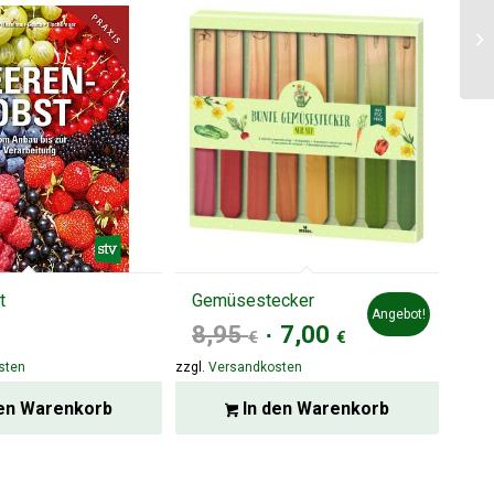
t
Gemüsestecker
Angebot!
8,95
7,00
Ursprünglicher
Aktueller
€
€
Preis
Preis
sten
zzgl.
Versandkosten
war:
ist:
en Warenkorb
In den Warenkorb
8,95 €
7,00 €.