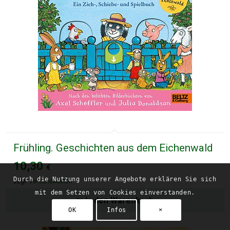
Frühling. Geschichten aus dem Eichenwald
10,30
€
Durch die Nutzung unserer Angebote erklären Sie sich
zzgl.
Versandkosten
mit dem Setzen von Cookies einverstanden.
In den Warenkorb
OK
Infos
×