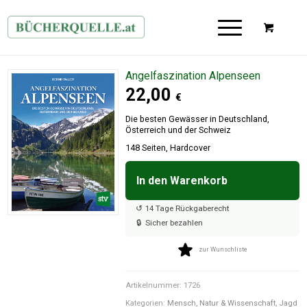
Angelfaszination Alpenseen
22,00
€
Die besten Gewässer in Deutschland,
Österreich und der Schweiz
148 Seiten, Hardcover
In den Warenkorb

↺
14 Tage Rückgaberecht
🔒
Sicher bezahlen
zur Wunschliste
Artikelnummer:
1726
Kategorien:
Mensch, Natur & Wissenschaft
,
Jagd