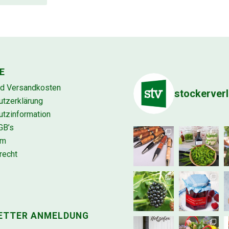
E
nd Versandkosten
stockerver
utzerklärung
tzinformation
GB’s
um
recht
ETTER ANMELDUNG