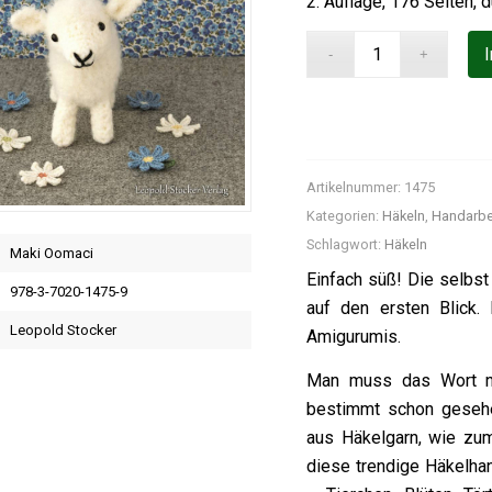
2. Auflage, 176 Seiten, 
Artikelnummer:
1475
Kategorien:
Häkeln
,
Handarbe
Schlagwort:
Häkeln
Maki Oomaci
Einfach süß! Die selbs
978-3-7020-1475-9
auf den ersten Blick.
Leopold Stocker
Amigurumis.
Man muss das Wort no
bestimmt schon gesehen
aus Häkelgarn, wie zu
diese trendige Häkelha