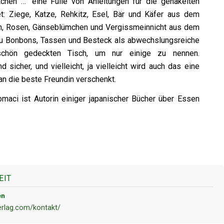
rtchen …“ eine Fülle von Anleitungen für die gehäkelten
tet: Ziege, Katze, Rehkitz, Esel, Bär und Käfer aus dem
en, Rosen, Gänseblümchen und Vergissmeinnicht aus dem
zu Bonbons, Tassen und Besteck als abwechslungsreiche
schön gedeckten Tisch, um nur einige zu nennen.
 sicher, und vielleicht, ja vielleicht wird auch das eine
n die beste Freundin verschenkt.
omaci ist Autorin einiger japanischer Bücher über Essen
EIT
en
erlag.com/kontakt/