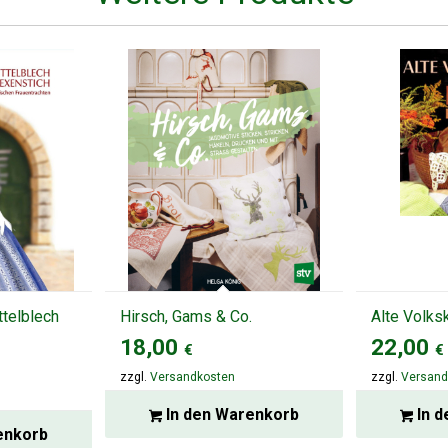
ttelblech
Hirsch, Gams & Co.
Alte Volks
18,00
22,00
€
€
zzgl.
Versandkosten
zzgl.
Versand
In den Warenkorb
In d
enkorb