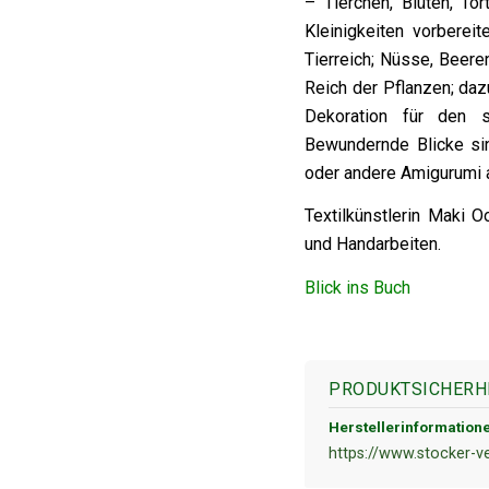
– Tierchen, Blüten, Tö
Kleinigkeiten vorberei
Tierreich; Nüsse, Beer
Reich der Pflanzen; da
Dekoration für den 
Bewundernde Blicke sind
oder andere Amigurumi a
Textilkünstlerin Maki O
und Handarbeiten.
Blick ins Buch
PRODUKTSICHERH
Herstellerinformation
https://www.stocker-v