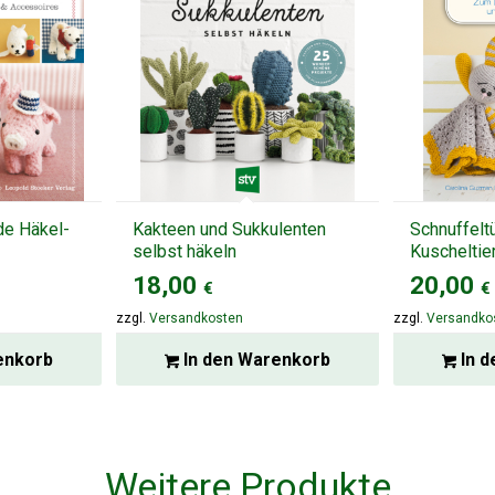
de Häkel-
Kakteen und Sukkulenten
Schnuffelt
selbst häkeln
Kuscheltie
18,00
20,00
€
€
zzgl.
Versandkosten
zzgl.
Versandko
enkorb
In den Warenkorb
In d
Weitere Produkte