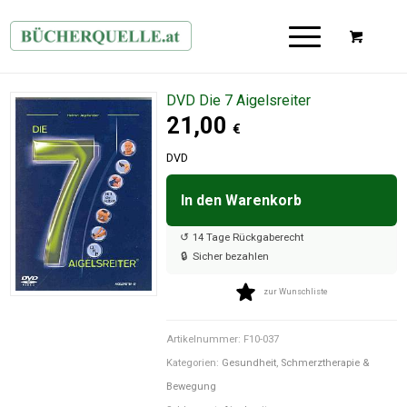
DVD Die 7 Aigelsreiter
21,00
€
DVD
In den Warenkorb

↺
14 Tage Rückgaberecht
🔒
Sicher bezahlen
zur Wunschliste
Artikelnummer:
F10-037
Kategorien:
Gesundheit
,
Schmerztherapie &
Bewegung