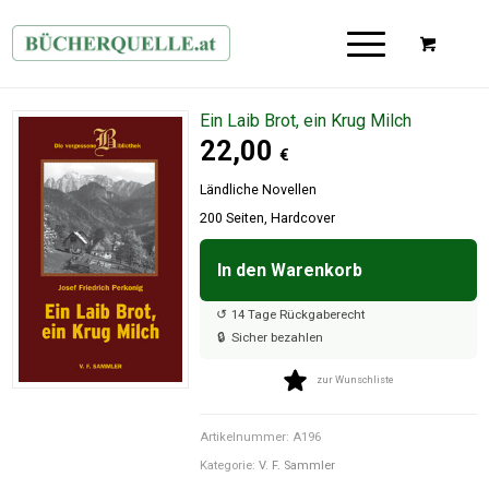
Ein Laib Brot, ein Krug Milch
22,00
€
Ländliche Novellen
200 Seiten, Hardcover
In den Warenkorb

↺
14 Tage Rückgaberecht
🔒
Sicher bezahlen
zur Wunschliste
Artikelnummer:
A196
Kategorie:
V. F. Sammler